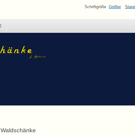
Schriftgröße
Größer
Stand
E
Waldschänke